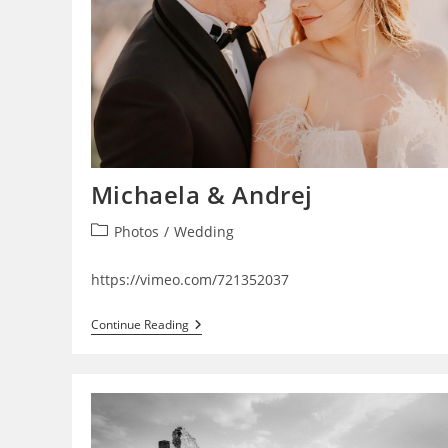
Michaela & Andrej
Post
Photos
/
Wedding
category:
https://vimeo.com/721352037
Michaela
Continue Reading
&
Andrej