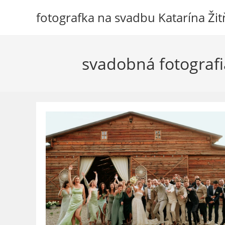
Skip
fotografka na svadbu Katarína Ži
to
content
svadobná fotograf