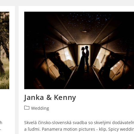
Vojto
Janka & Kenny
Post
Wedding
category:
ch
Skvelá čínsko-slovenská svadba so skvelými dodávateľ
-
a ľuďmi. Panamera motion pictures - klip, Spicy weddin