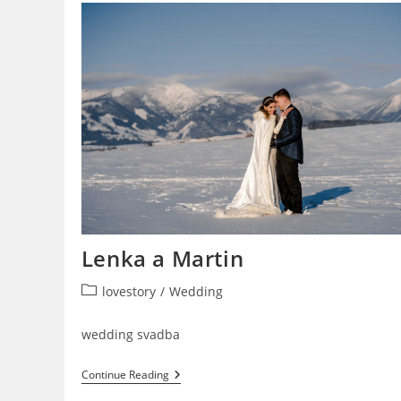
Lenka a Martin
Post
lovestory
/
Wedding
category:
wedding svadba
Lenka
Continue Reading
A