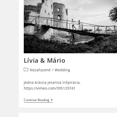
Lívia & Mário
Post
Nezařazené
/
Wedding
category:
Jedna krásna jesenná inšpirácia.
https://vimeo.com/395129741
Lívia
Continue Reading
&
Mário