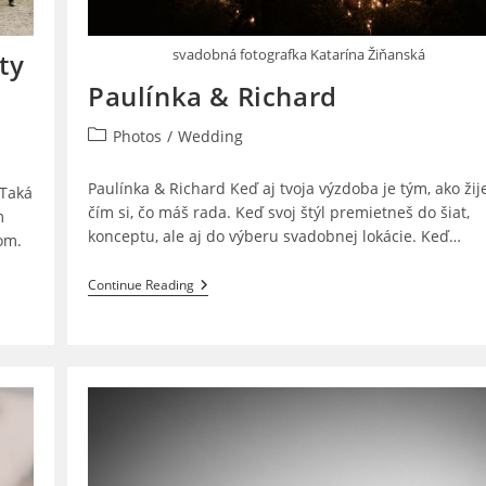
svadobná fotografka Katarína Žiňanská
ty
Paulínka & Richard
Post
Photos
/
Wedding
category:
Paulínka & Richard Keď aj tvoja výzdoba je tým, ako žije
 Taká
čím si, čo máš rada. Keď svoj štýl premietneš do šiat,
m
konceptu, ale aj do výberu svadobnej lokácie. Keď…
om.
Paulínka
Continue Reading
&
Richard