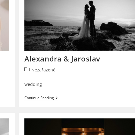
Alexandra & Jaroslav
Post
Nezařazené
category:
wedding
Alexandra
Continue Reading
&
Jaroslav