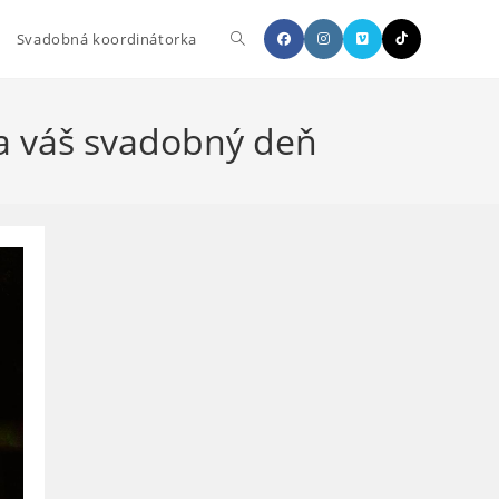
Toggle
Svadobná koordinátorka
website
a váš svadobný deň
search