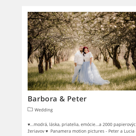
Martin
Barbora & Peter
Post
Wedding
category:
♥...modrá, láska, priatelia, emócie...a 2000 papierový
žeriavov ♥ Panamera motion pictures - Peter a Lucia 