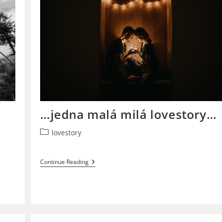
…jedna malá milá lovestory…
Post
lovestory
category:
…
Continue Reading
Jedna
Malá
Milá
Lovestory…