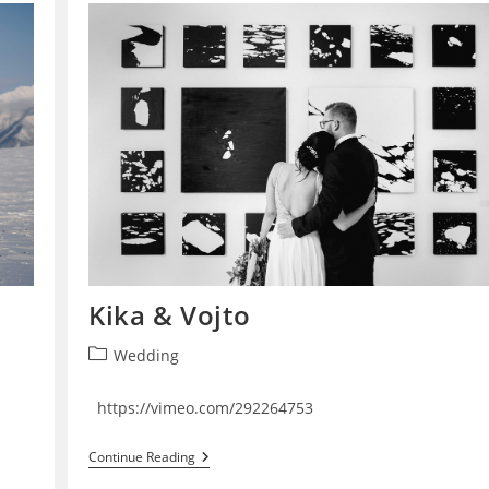
Kika & Vojto
Post
Wedding
category:
https://vimeo.com/292264753
Kika
Continue Reading
&