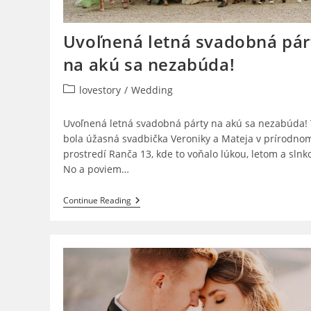
Uvoľnená letná svadobná pár
na akú sa nezabúda!
Post
lovestory
/
Wedding
category:
Uvoľnená letná svadobná párty na akú sa nezabúda!
bola úžasná svadbička Veroniky a Mateja v prírodno
prostredí Ranča 13, kde to voňalo lúkou, letom a slnk
No a poviem…
Uvoľnená
Continue Reading
Letná
Svadobná
Párty
Na
Akú
Sa
Nezabúda!