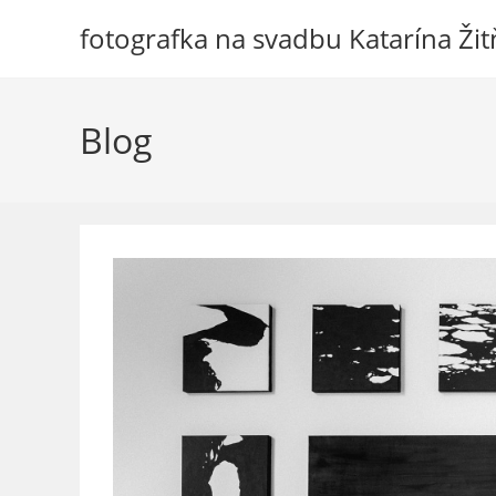
Skip
fotografka na svadbu Katarína Ži
to
content
Blog