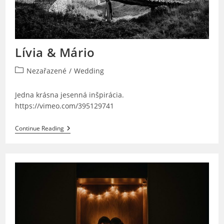
Lívia & Mário
Post
Nezařazené
/
Wedding
category:
Jedna krásna jesenná inšpirácia.
https://vimeo.com/395129741
Lívia
Continue Reading
&
Mário