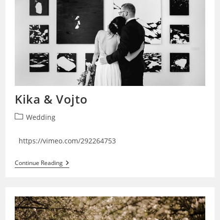
Kika & Vojto
Post
Wedding
category:
https://vimeo.com/292264753
Kika
Continue Reading
&
Vojto