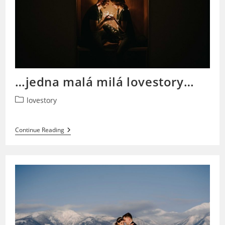
…jedna malá milá lovestory…
Post
lovestory
category:
…
Continue Reading
Jedna
Malá
Milá
Lovestory…