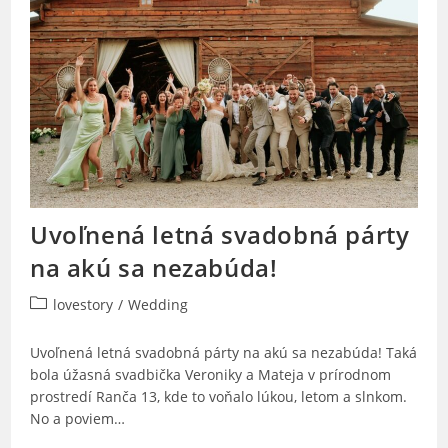
Uvoľnená letná svadobná párty
na akú sa nezabúda!
Post
lovestory
/
Wedding
category:
Uvoľnená letná svadobná párty na akú sa nezabúda! Taká
bola úžasná svadbička Veroniky a Mateja v prírodnom
prostredí Ranča 13, kde to voňalo lúkou, letom a slnkom.
No a poviem…