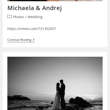
Michaela & Andrej
Post
Photos
/
Wedding
category:
https://vimeo.com/721352037
Michaela
Continue Reading
&
Andrej