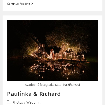
Uvoľnená
Continue Reading
Letná
Svadobná
Párty
Na
Akú
Sa
Nezabúda!
svadobná fotografka Katarína Žiňanská
Paulínka & Richard
Post
Photos
/
Wedding