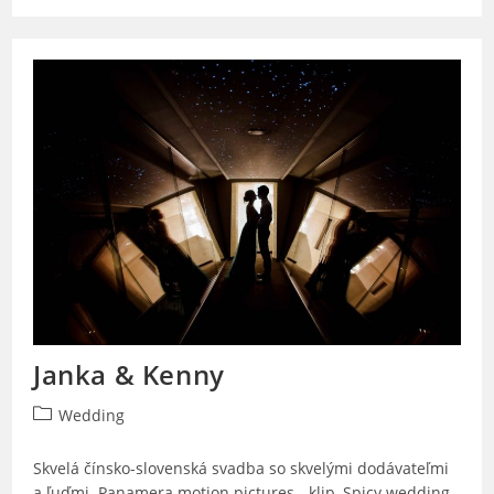
&
Peter
Janka & Kenny
Post
Wedding
category:
Skvelá čínsko-slovenská svadba so skvelými dodávateľmi
a ľuďmi. Panamera motion pictures - klip, Spicy wedding -