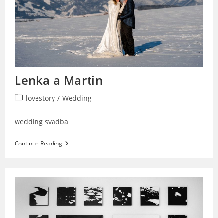
Lenka a Martin
Post
lovestory
/
Wedding
category:
wedding svadba
Lenka
Continue Reading
A
Martin